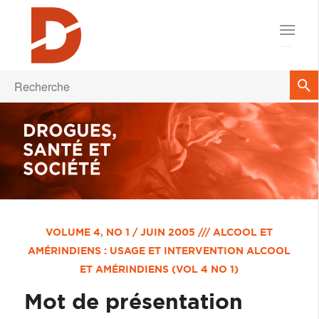
VOLUME 4
,
NO 1 / JUIN 2005 /// ALCOOL ET
AMÉRINDIENS : USAGE ET INTERVENTION
ALCOOL
ET AMÉRINDIENS (VOL 4 NO 1)
Mot de présentation