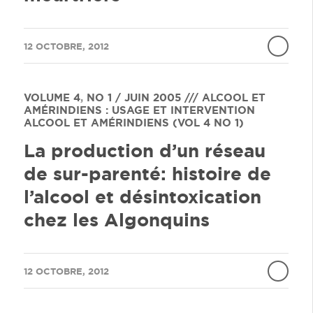
/
12 OCTOBRE, 2012
VOLUME 4
,
NO 1 / JUIN 2005 /// ALCOOL ET
AMÉRINDIENS : USAGE ET INTERVENTION
ALCOOL ET AMÉRINDIENS (VOL 4 NO 1)
La production d’un réseau
de sur-parenté: histoire de
l’alcool et désintoxication
chez les Algonquins
/
12 OCTOBRE, 2012