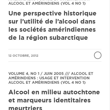
ALCOOL ET AMÉRINDIENS (VOL 4 NO 1)
Une perspective historique
sur l’utilité de l’alcool dans
les sociétés amérindiennes
de la région subarctique
/
12 OCTOBRE, 2012
VOLUME 4
,
NO 1 / JUIN 2005 /// ALCOOL ET
AMÉRINDIENS : USAGE ET INTERVENTION
ALCOOL ET AMÉRINDIENS (VOL 4 NO 1)
Alcool en milieu autochtone
et marqueurs identitaires
meurtriers