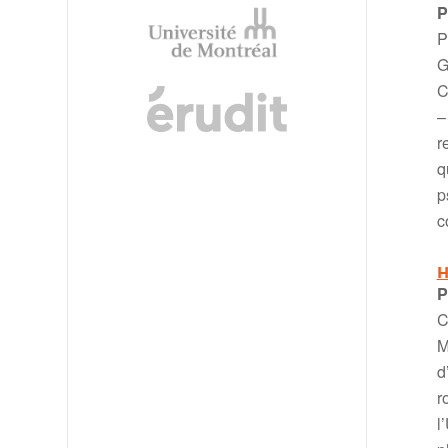
P
P
G
C
–
r
q
p
c
H
P
C
M
d
r
l