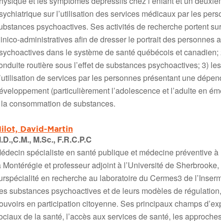
hysique et les symptômes dépressifs chez l’enfant et un deuxiè
sychiatrique sur l’utilisation des services médicaux par les pers
ubstances psychoactives. Ses activités de recherche portent sur
linico-administratives afin de dresser le portrait des personnes 
sychoactives dans le système de santé québécois et canadien; 2)
onduite routière sous l’effet de substances psychoactives; 3) le
’utilisation de services par les personnes présentant une dépend
éveloppement (particulièrement l’adolescence et l’adulte en 
 la consommation de substances.
ilot, David-Martin
.D.,C.M., M.Sc., F.R.C.P.C
édecin spécialiste en santé publique et médecine préventive à 
a Montérégie et professeur adjoint à l’Université de Sherbrooke,
urspécialité en recherche au laboratoire du Cermes3 de l’Inserm 
es substances psychoactives et de leurs modèles de régulation
ouvoirs en participation citoyenne. Ses principaux champs d’expe
ociaux de la santé, l’accès aux services de santé, les approches p