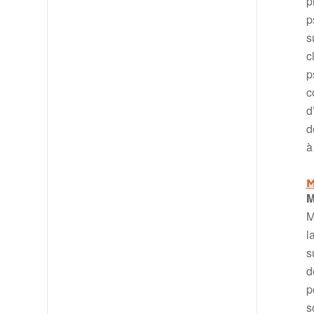
p
p
s
c
p
c
d
d
à
M
M
M
l
s
d
p
s