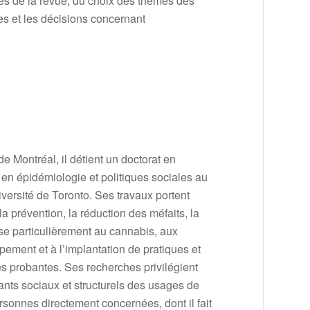
les de la revue, du choix des thèmes des
es et les décisions concernant
e Montréal, il détient un doctorat en
l en épidémiologie et politiques sociales au
versité de Toronto. Ses travaux portent
a prévention, la réduction des méfaits, la
esse particulièrement au cannabis, aux
ement et à l’implantation de pratiques et
es probantes. Ses recherches privilégient
nants sociaux et structurels des usages de
rsonnes directement concernées, dont il fait