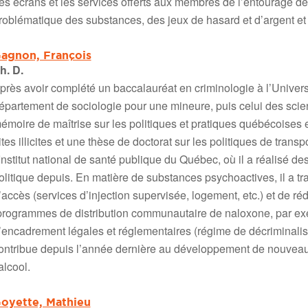
es écrans et les services offerts aux membres de l’entourage 
roblématique des substances, des jeux de hasard et d’argent et
agnon, François
h. D.
pr
è
s avoir compl
é
t
é
un baccalaur
é
at en criminologie
à
l’Univers
é
partement de sociologie pour une mineure, puis celui des scien
m
é
moire de ma
î
trise sur les politiques et pratiques qu
é
b
é
coises 
ites illicites et une th
è
se de doctorat sur les politiques de transp
’Institut national de sant
é
publique du Qu
é
bec, o
ù
il a r
é
alis
é
des
olitique depuis. En mati
è
re de substances psychoactives, il a tra
’acc
è
s (services d’injection supervis
é
e, logement, etc.) et de r
é
d
programmes de distribution communautaire de naloxone, par e
’encadrement l
é
gales et r
é
glementaires (r
é
gime de d
é
criminalis
ontribue depuis l’ann
é
e derni
è
re au d
é
veloppement de nouveaux
’alcool.
oyette, Mathieu