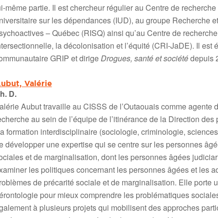
ui-même partie. Il est chercheur régulier au Centre de recherche 
niversitaire sur les dépendances (IUD), au groupe Recherche et
sychoactives – Québec (RISQ) ainsi qu’au Centre de recherche in
ntersectionnelle, la décolonisation et l’équité (CRI-JaDE). Il es
ommunautaire GRIP et dirige
Drogues, santé et société
depuis 
ubut, Valérie
h. D.
alérie Aubut travaille au CISSS de l’Outaouais comme agente de
echerche au sein de l’équipe de l’itinérance de la Direction d
a formation interdisciplinaire (sociologie, criminologie, science
e développer une expertise qui se centre sur les personnes âgée
ociales et de marginalisation, dont les personnes âgées judiciar
xaminer les politiques concernant les personnes âgées et les 
roblèmes de précarité sociale et de marginalisation. Elle porte un
érontologie pour mieux comprendre les problématiques sociales d
galement à plusieurs projets qui mobilisent des approches parti