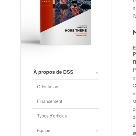
L
n
l
M
F
P
R
P
À propos de DSS
p
C
Orientation
n
s
Financement
p
Types d’articles
d
u
Équipe
s