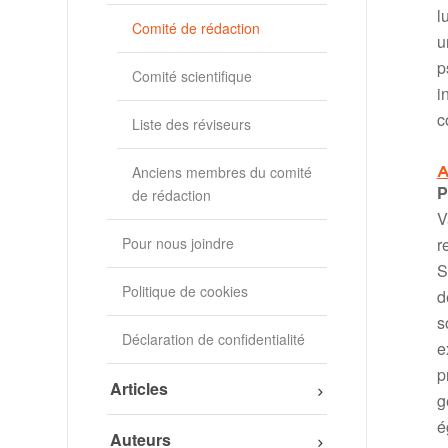
l
Comité de rédaction
u
p
Comité scientifique
i
c
Liste des réviseurs
Anciens membres du comité
A
P
de rédaction
V
Pour nous joindre
r
S
Politique de cookies
d
s
Déclaration de confidentialité
e
p
Articles
g
é
Auteurs