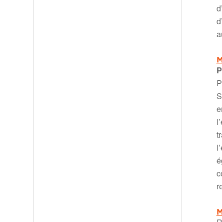
d
d
a
M
P
P
S
e
l
t
l
é
c
r
M