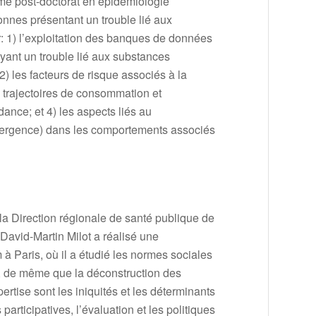
me post-doctorat en épidémiologie
onnes présentant un trouble lié aux
: 1) l’exploitation des banques de données
ayant un trouble lié aux substances
 les facteurs de risque associés à la
s trajectoires de consommation et
ance; et 4) les aspects liés au
émergence) dans les comportements associés
la Direction régionale de santé publique de
 David-Martin Milot a réalisé une
à Paris, où il a étudié les normes sociales
, de même que la déconstruction des
rtise sont les iniquités et les déterminants
articipatives, l’évaluation et les politiques