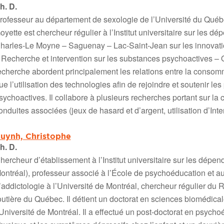
h. D.
rofesseur au département de sexologie de l’Université du Québ
oyette est chercheur régulier à l’Institut universitaire sur les 
harles-Le Moyne – Saguenay – Lac-Saint-Jean sur les innovati
 Recherche et intervention sur les substances psychoactives –
echerche abordent principalement les relations entre la consomm
ue l’utilisation des technologies afin de rejoindre et soutenir
sychoactives. Il collabore à plusieurs recherches portant sur l
onduites associées (jeux de hasard et d’argent, utilisation d’Inte
uynh, Christophe
h. D.
hercheur d’établissement à l’Institut universitaire sur les dép
ontréal), professeur associé à l’École de psychoéducation et a
’addictologie à l’Université de Montréal, chercheur régulier du
outière du Québec. Il détient un doctorat en sciences biomédical
’Université de Montréal. Il a effectué un post-doctorat en psychoé