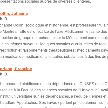
eprésentations sociales auprès de diverses clientèles.
ollin, Johanne
h. D.
ohanne Collin, sociologue et historienne, est professeure titulai
e Montréal. Elle est directrice de l’axe Médicament et santé des
irectrice du groupe de recherche sur le Médicament comme obj
ur les thèmes suivants : logiques sociales et culturelles de re
rescription et raisonnements thérapeutiques ;
médicaments psych
on médical de médicaments et autres substances à des fins de
erland, Francine
h. D.
hercheure d’établissement en dépendance au CIUSSS de la Capi
ssociée à la Faculté des sciences sociales de l’Université Lav
’Institut universitaire sur les dépendances, à l’équipe Hermès 
haudière-Appalaches. Ses travaux portent principalement sur les 