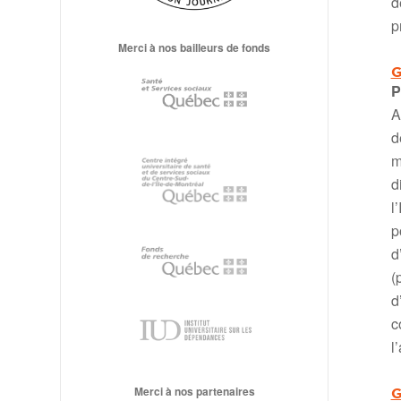
d
p
Merci à nos bailleurs de fonds
G
P
A
d
d
l
p
d
(
d
c
l
Merci à nos partenaires
G