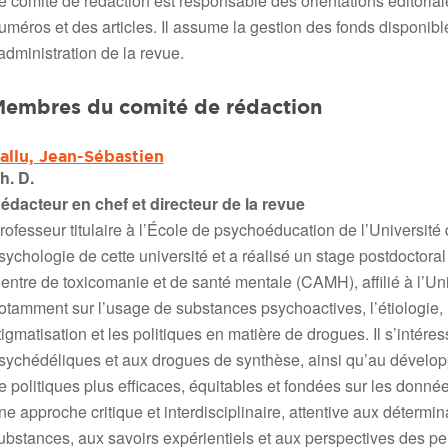
e comité de rédaction est responsable des orientations éditoria
uméros et des articles. Il assume la gestion des fonds disponibl
’administration de la revue.
embres du comité de rédaction
allu, Jean-Sébastien
h. D.
édacteur en chef et directeur de la revue
rofesseur titulaire à l’École de psychoéducation de l’Université d
sychologie de cette université et a réalisé un stage postdoctora
entre de toxicomanie et de santé mentale (CAMH), affilié à l’Uni
otamment sur l’usage de substances psychoactives, l’étiologie, l
tigmatisation et les politiques en matière de drogues. Il s’intér
sychédéliques et aux drogues de synthèse, ainsi qu’au développ
e politiques plus efficaces, équitables et fondées sur les donné
ne approche critique et interdisciplinaire, attentive aux détermi
ubstances, aux savoirs expérientiels et aux perspectives des pe