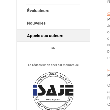
r
Évaluateurs
C
P
Nouvelles
J
d
Appels aux auteurs
d
s
p
n
Le rédacteur en chef est membre de
F
P
C
a
l
C