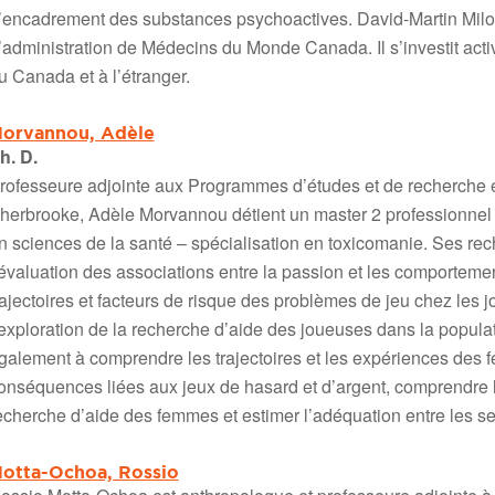
’encadrement des substances psychoactives. David-Martin Milot 
’administration de Médecins du Monde Canada. Il s’investit act
u Canada et à l’étranger.
orvannou, Adèle
h. D.
rofesseure adjointe aux Programmes d’études et de recherche e
herbrooke, Adèle Morvannou détient un master 2 professionnel 
n sciences de la santé – spécialisation en toxicomanie. Ses rec
’évaluation des associations entre la passion et les comportem
rajectoires et facteurs de risque des problèmes de jeu chez les 
’exploration de la recherche d’aide des joueuses dans la popula
galement à comprendre les trajectoires et les expériences des 
onséquences liées aux jeux de hasard et d’argent, comprendre l’
echerche d’aide des femmes et estimer l’adéquation entre les se
otta-Ochoa, Rossio