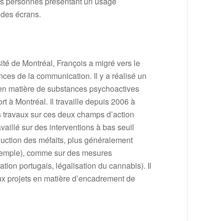
des personnes présentant un usage
 des écrans.
it
é
de Montr
é
al, Fran
ç
ois a migr
é
vers le
ces de la communication. Il y a r
é
alis
é
un
en mati
è
re de substances psychoactives
ort
à
Montr
é
al. Il travaille depuis 2006
à
 travaux sur ces deux champs d’action
vaill
é
sur des interventions
à
bas seuil
uction des m
é
faits, plus g
é
n
é
ralement
xemple), comme sur des mesures
ation portugais, l
é
galisation du cannabis). Il
 projets en mati
è
re d’encadrement de