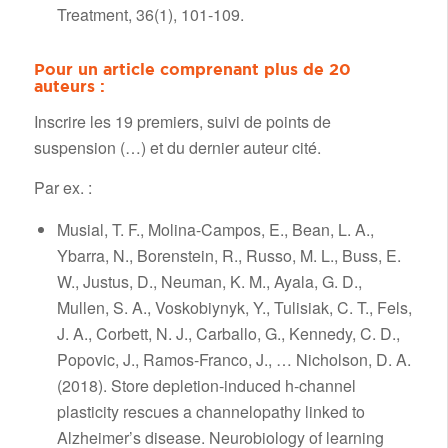
Treatment, 36(1), 101-109.
Pour un article comprenant plus de 20
auteurs :
Inscrire les 19 premiers, suivi de points de
suspension (…) et du dernier auteur cité.
Par ex. :
Musial, T. F., Molina-Campos, E., Bean, L. A.,
Ybarra, N., Borenstein, R., Russo, M. L., Buss, E.
W., Justus, D., Neuman, K. M., Ayala, G. D.,
Mullen, S. A., Voskobiynyk, Y., Tulisiak, C. T., Fels,
J. A., Corbett, N. J., Carballo, G., Kennedy, C. D.,
Popovic, J., Ramos-Franco, J., … Nicholson, D. A.
(2018). Store depletion-induced h-channel
plasticity rescues a channelopathy linked to
Alzheimer’s disease. Neurobiology of learning