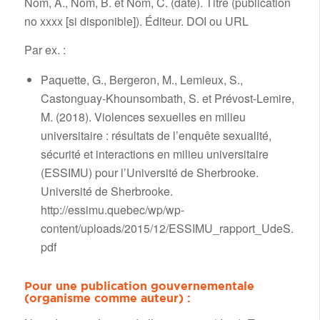
Nom, A., Nom, B. et Nom, C. (date). Titre (publication
no xxxx [si disponible]). Éditeur. DOI ou URL
Par ex. :
Paquette, G., Bergeron, M., Lemieux, S.,
Castonguay-Khounsombath, S. et Prévost-Lemire,
M. (2018). Violences sexuelles en milieu
universitaire : résultats de l’enquête sexualité,
sécurité et interactions en milieu universitaire
(ESSIMU) pour l’Université de Sherbrooke.
Université de Sherbrooke.
http://essimu.quebec/wp/wp-
content/uploads/2015/12/ESSIMU_rapport_UdeS.
pdf
Pour une publication gouvernementale
(organisme comme auteur) :