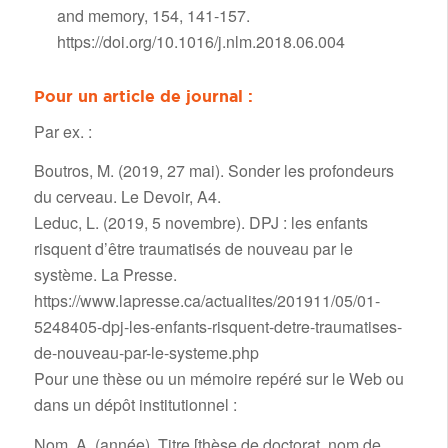
and memory, 154, 141-157.
https://doi.org/10.1016/j.nlm.2018.06.004
Pour un article de journal :
Par ex. :
Boutros, M. (2019, 27 mai). Sonder les profondeurs
du cerveau. Le Devoir, A4.
Leduc, L. (2019, 5 novembre). DPJ : les enfants
risquent d’être traumatisés de nouveau par le
système. La Presse.
https://www.lapresse.ca/actualites/201911/05/01-
5248405-dpj-les-enfants-risquent-detre-traumatises-
de-nouveau-par-le-systeme.php
Pour une thèse ou un mémoire repéré sur le Web ou
dans un dépôt institutionnel :
Nom, A. (année). Titre [thèse de doctorat, nom de