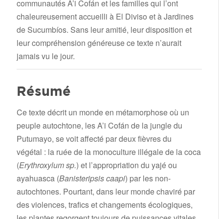
communautés A’i Cofán et les familles qui l’ont
chaleureusement accueilli à El Diviso et à Jardines
de Sucumbíos. Sans leur amitié, leur disposition et
leur compréhension généreuse ce texte n’aurait
jamais vu le jour.
Résumé
Ce texte décrit un monde en métamorphose où un
peuple autochtone, les A’i Cofán de la jungle du
Putumayo, se voit affecté par deux fièvres du
végétal : la ruée de la monoculture illégale de la coca
(
Erythroxylum sp.
) et l’appropriation du yajé ou
ayahuasca (
Banisteripsis caapi
) par les non-
autochtones. Pourtant, dans leur monde chaviré par
des violences, trafics et changements écologiques,
les plantes regorgent toujours de puissances vitales,