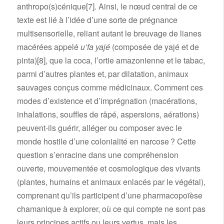
anthropo(s)cénique
[7]
. Ainsi, le nœud central de ce
texte est lié à l’idée d’une sorte de prégnance
multisensorielle, reliant autant le breuvage de lianes
macérées appelé
u’fa yajé
(composée de yajé et de
pinta)
[8]
, que la coca, l’ortie amazonienne et le tabac,
parmi d’autres plantes et, par dilatation, animaux
sauvages conçus comme médicinaux. Comment ces
modes d’existence et d’imprégnation (macérations,
inhalations, souffles de râpé, aspersions, aérations)
peuvent-ils guérir, alléger ou composer avec le
monde hostile d’une colonialité en narcose ? Cette
question s’enracine dans une compréhension
ouverte, mouvementée et cosmologique des vivants
(plantes, humains et animaux enlacés par le végétal),
comprenant qu’ils participent d’une pharmacopoïèse
chamanique à explorer, où ce qui compte ne sont pas
leurs principes actifs ou leurs vertus, mais les