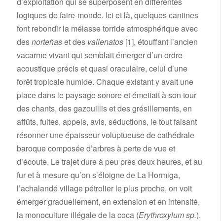
d’exploitation qui se superposent en différentes
logiques de faire-monde. Ici et là, quelques cantines
font rebondir la mélasse torride atmosphérique avec
des
norteñas
et des
vallenatos
[1]
, étouffant l’ancien
vacarme vivant qui semblait émerger d’un ordre
acoustique précis et quasi oraculaire, celui d’une
forêt tropicale humide. Chaque existant y avait une
place dans le paysage sonore et émettait à son tour
des chants, des gazouillis et des grésillements, en
affûts, fuites, appels, avis, séductions, le tout faisant
résonner une épaisseur voluptueuse de cathédrale
baroque composée d’arbres à perte de vue et
d’écoute. Le trajet dure à peu près deux heures, et au
fur et à mesure qu’on s’éloigne de La Hormiga,
l’achalandé village pétrolier le plus proche, on voit
émerger graduellement, en extension et en intensité,
la monoculture illégale de la coca (
Erythroxylum sp.
).