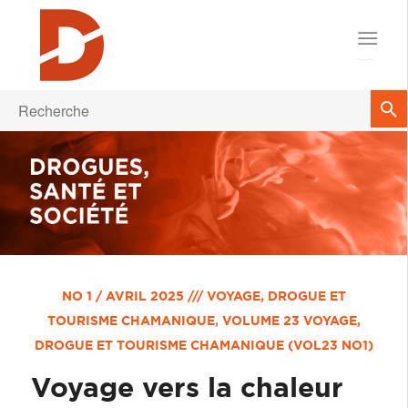
NO 1 / AVRIL 2025 /// VOYAGE, DROGUE ET
TOURISME CHAMANIQUE
,
VOLUME 23
VOYAGE,
DROGUE ET TOURISME CHAMANIQUE (VOL23 NO1)
Voyage vers la chaleur