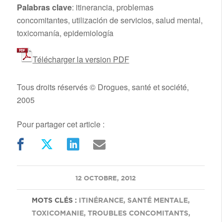
Palabras clave
: itinerancia, problemas
concomitantes, utilización de servicios, salud mental,
toxicomanía, epidemiología
Télécharger la version PDF
Tous droits réservés © Drogues, santé et société,
2005
Pour partager cet article :
/
12 OCTOBRE, 2012
MOTS CLÉS :
ITINÉRANCE
,
SANTÉ MENTALE
,
TOXICOMANIE
,
TROUBLES CONCOMITANTS
,