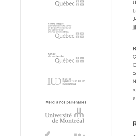
U
L
J
l
R
C
Q
c
N
r
a
Merci à nos partenaires