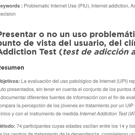
eywords :
Problematic Internet Use (PIU), Internet addiction, 
ecision
Presentar o no un uso problemátic
punto de vista del usuario, del cl
Addiction Test (
test de adicción a
Resumen
bjetivos:
La evaluación del uso patológico de Internet (UPI) r
uto presentados, sin tener en cuenta el conjunto de los puntos d
 documentar diferentes fuentes de información con el fin de eval
ompara la percepción de los jóvenes en tratamiento por un UIP 
línico y con el instrumento de medida
Internet Addiction Test
(IA
étodo:
74 participantes cuyas edades oscilan entre los 14 y lo
e los centros de tratamiento de la dependencia, completaron un