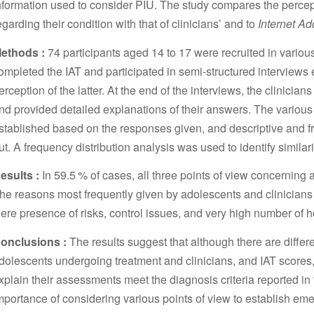
nformation used to consider PIU. The study compares the percept
egarding their condition with that of clinicians’ and to
Internet Ad
ethods :
74 participants aged 14 to 17 were recruited in variou
ompleted the IAT and participated in semi-structured interviews 
erception of the latter. At the end of the interviews, the clinici
nd provided detailed explanations of their answers. The various
stablished based on the responses given, and descriptive and f
ut. A frequency distribution analysis was used to identify similar
esults :
In 59.5 % of cases, all three points of view concerning 
he reasons most frequently given by adolescents and clinicians t
ere presence of risks, control issues, and very high number of h
onclusions :
The results suggest that although there are diffe
dolescents undergoing treatment and clinicians, and IAT scores,
xplain their assessments meet the diagnosis criteria reported in t
mportance of considering various points of view to establish em