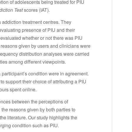
ion of adolescents being treated for PIU
diction Test
scores
(IAT).
s addiction treatment centres. They
evaluating presence of PIU and their
ans evaluated whether or not there was PIU
 reasons given by users and clinicians were
requency distribution analyses were carried
ities among different viewpoints.
a participant’s condition were in agreement.
o support their choice of attributing a PIU
ours spent online.
rences between the perceptions of
 the reasons given by both parties to
he literature. Our study highlights the
erging condition such as PIU.