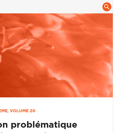
ÈME
,
VOLUME 20
ion problématique