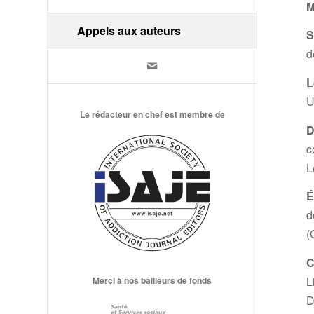
M
Appels aux auteurs
S
d
L
U
Le rédacteur en chef est membre de
D
c
L
É
d
(
C
L
Merci à nos bailleurs de fonds
D