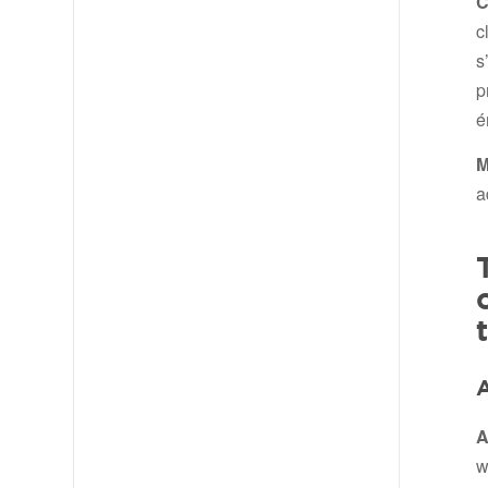
C
c
s
p
é
M
a
A
A
w