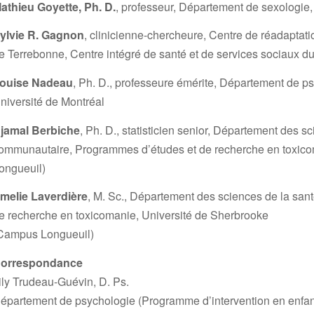
athieu Goyette, Ph. D.
, professeur, Département de sexologie
ylvie R. Gagnon
, clinicienne-chercheure, Centre de réadapta
e Terrebonne, Centre intégré de santé et de services sociaux 
ouise Nadeau
, Ph. D., professeure émérite, Département de p
niversité de Montréal
jamal Berbiche
, Ph. D., statisticien senior, Département des s
ommunautaire, Programmes d’études et de recherche en toxico
ongueuil)
melie Laverdière
, M. Sc., Département des sciences de la sa
e recherche en toxicomanie, Université de Sherbrooke
Campus Longueuil)
orrespondance
ily Trudeau-Guévin, D. Ps.
épartement de psychologie (Programme d’intervention en enfa