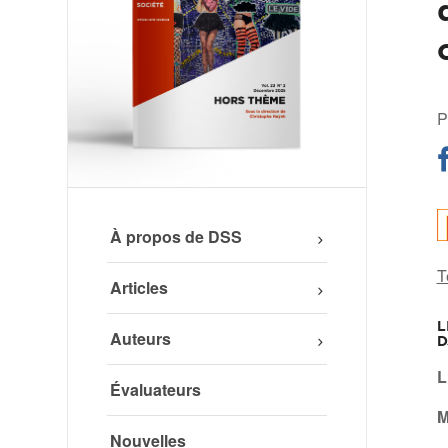
P
À propos de DSS
T
Articles
L
Auteurs
D
L
Évaluateurs
M
Nouvelles