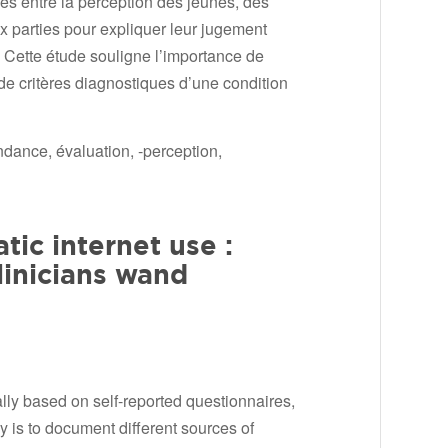
es entre la perception des jeunes, des
ux parties pour expliquer leur jugement
. Cette étude souligne l’importance de
de critères diagnostiques d’une condition
ndance, évaluation, -perception,
tic internet use :
linicians wand
ally based on self-reported questionnaires,
dy is to document different sources of