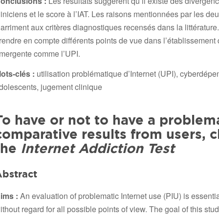
onclusions :
Les résultats suggèrent qu’il existe des divergenc
liniciens et le score à l’IAT. Les raisons mentionnées par les de
’arriment aux critères diagnostiques recensés dans la littérature
rendre en compte différents points de vue dans l’établissement 
mergente comme l’UPI.
ots-clés :
utilisation problématique d’Internet (UPI), cyberdépe
dolescents, jugement clinique
To have or not to have a problema
comparative results from users, c
the
Internet Addiction Test
bstract
ims :
An evaluation of problematic Internet use (PIU) is essenti
ithout regard for all possible points of view. The goal of this stu