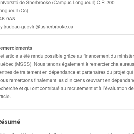
niversité de Sherbrooke (Campus Longueuil) C.P. 200
ongueuil (Qc)
4K 0A8
ily.trudeau-guevin@usherbrooke.ca
emerciements
et article a été rendu possible grâce au financement du ministè
uébec (MSSS). Nous tenons également à remercier chaleureusem
entres de traitement en dépendance et partenaires du projet qui 
ous remercions finalement les cliniciens œuvrant en dépendance
echerche et qui ont contribué au recrutement et à l’évaluation de
rticle.
Résumé