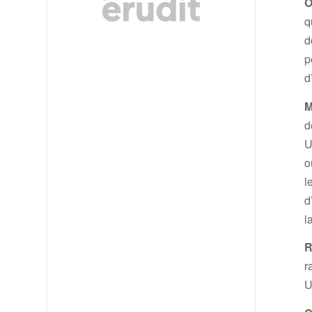
O
q
d
p
d
M
d
U
o
l
d
l
R
r
U