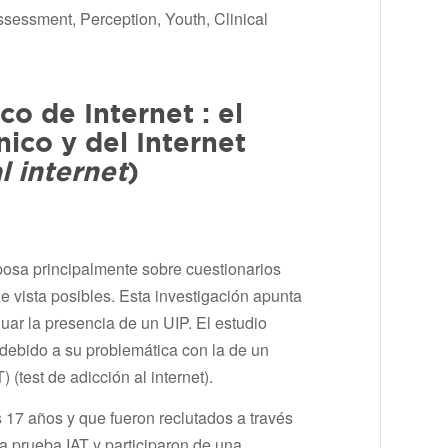
Assessment, Perception, Youth, Clinical
o de Internet : el
ínico y del
Internet
l internet
)
eposa principalmente sobre cuestionarios
e vista posibles. Esta investigación apunta
uar la presencia de un UIP. El estudio
debido a su problemática con la de un
T) (test de adicción al internet).
s 17 años y que fueron reclutados a través
a prueba IAT y participaron de una