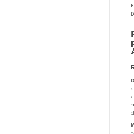
K
D
O
a
a
c
c
M
d