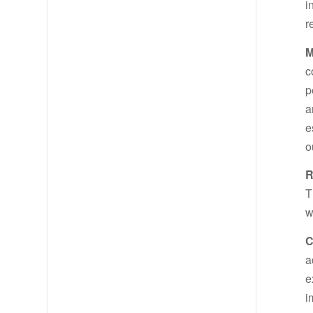
i
r
M
c
p
a
e
o
R
T
w
C
a
e
i