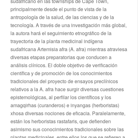
sudafricano en las townships de Cape Town,
principalmente desde el punto de vista de la
antropología de la salud, de las ciencias y de la
tecnología. A través de una investigación más global,
la autora hará el seguimiento etnográfico de la
trayectoria de la planta medicinal indígena
sudafricana Artemisia afra (A. afra) mientras atraviesa
diversas etapas preparatorias que conducen a
análisis clínicos. El doble objetivo de verificación
científica y de promoción de los conocimientos
tradicionales del proyecto de ensayos preclínicos
relativos a la A. afra hace surgir diversas cuestiones
epistemológicas, al perfilar los científicos y los
amagqirhas (curanderos) e inyangas (herboristas)
xhosa diversas nociones de eficacia. Paralelamente,
están los herboristas rastafaris, que defienden
asimismo sus conocimientos tradicionales sobre las
plantas medicinales, entre ellos los que se refieren a