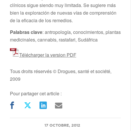
clínicos sigue siendo muy limitada. Se sugiere más
bien la exploración de nuevas vías de comprensión
de la eficacia de los remedios.
Palabras clave
: antropología, conocimientos, plantas
medicinales, cannabis, rastafari, Sudáfrica
Télécharger la version PDF
Tous droits réservés © Drogues, santé et société,
2009
Pour partager cet article :
/
17 OCTOBRE, 2012