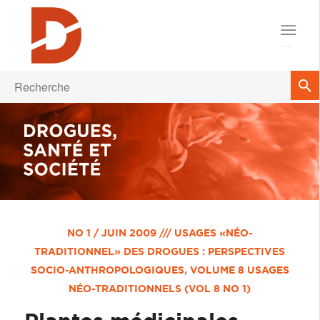
NO 1 / JUIN 2009 /// USAGES «NÉO-
TRADITIONNEL» DES DROGUES : PERSPECTIVES
SOCIO-ANTHROPOLOGIQUES
,
VOLUME 8
USAGES
NÉO-TRADITIONNELS (VOL 8 NO 1)