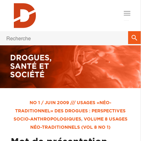
NO 1 / JUIN 2009 /// USAGES «NÉO-
TRADITIONNEL» DES DROGUES : PERSPECTIVES
SOCIO-ANTHROPOLOGIQUES
,
VOLUME 8
USAGES
NÉO-TRADITIONNELS (VOL 8 NO 1)