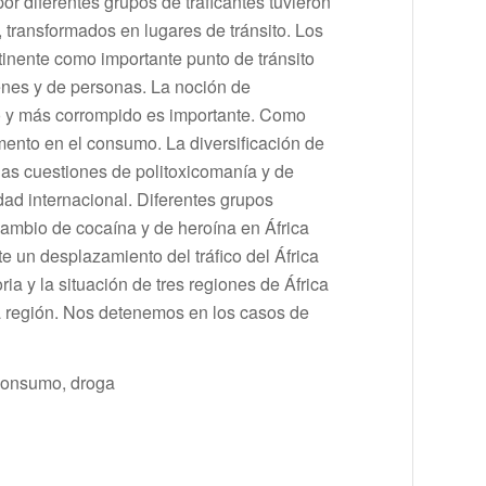
r diferentes grupos de traficantes tuvieron
 transformados en lugares de tránsito. Los
tinente como importante punto de tránsito
 bienes y de personas. La noción de
o y más corrompido es importante. Como
mento en el consumo. La diversificación de
las cuestiones de politoxicomanía y de
ad internacional. Diferentes grupos
cambio de cocaína y de heroína en África
 un desplazamiento del tráfico del África
ria y la situación de tres regiones de África
la región. Nos detenemos en los casos de
, consumo, droga