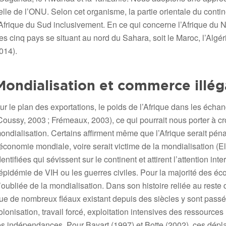
elle de l’ONU. Selon cet organisme, la partie orientale du conti
’Afrique du Sud inclusivement. En ce qui concerne l’Afrique du 
es cinq pays se situant au nord du Sahara, soit le Maroc, l’Algér
014).
Mondialisation et commerce illég
ur le plan des exportations, le poids de l’Afrique dans les é
Coussy, 2003 ; Frémeaux, 2003), ce qui pourrait nous porter à croi
ondialisation. Certains affirment même que l’Afrique serait péna
’économie mondiale, voire serait victime de la mondialisation (
dentifiées qui sévissent sur le continent et attirent l’attention i
’épidémie de VIH ou les guerres civiles. Pour la majorité des éco
’oubliée de la mondialisation. Dans son histoire reliée au reste d
ue de nombreux fléaux existant depuis des siècles y sont passés 
olonisation, travail forcé, exploitation intensives des ressource
es indépendances. Pour Bayart (1997) et Botte (2002), ces dép