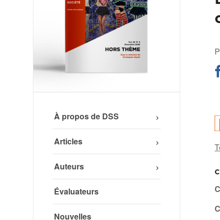
P
À propos de DSS
Articles
T
Auteurs
C
C
Évaluateurs
C
Nouvelles