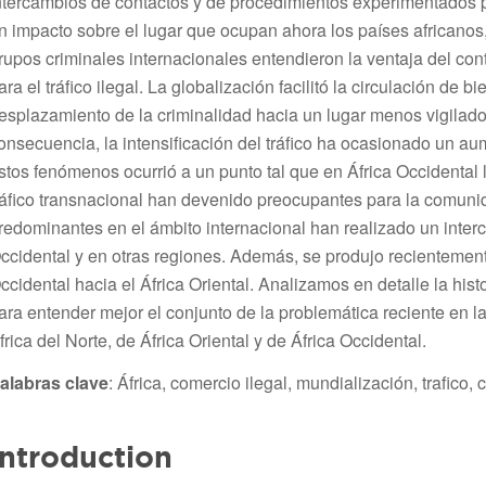
ntercambios de contactos y de procedimientos experimentados po
n impacto sobre el lugar que ocupan ahora los países africanos,
rupos criminales internacionales entendieron la ventaja del con
ara el tráfico ilegal. La globalización facilitó la circulación de
esplazamiento de la criminalidad hacia un lugar menos vigilad
onsecuencia, la intensificación del tráfico ha ocasionado un au
stos fenómenos ocurrió a un punto tal que en África Occidental 
ráfico transnacional han devenido preocupantes para la comunid
redominantes en el ámbito internacional han realizado un inter
ccidental y en otras regiones. Además, se produjo recientemente
ccidental hacia el África Oriental. Analizamos en detalle la histo
ara entender mejor el conjunto de la problemática reciente en 
frica del Norte, de África Oriental y de África Occidental.
alabras clave
: África, comercio ilegal, mundialización, trafico
Introduction