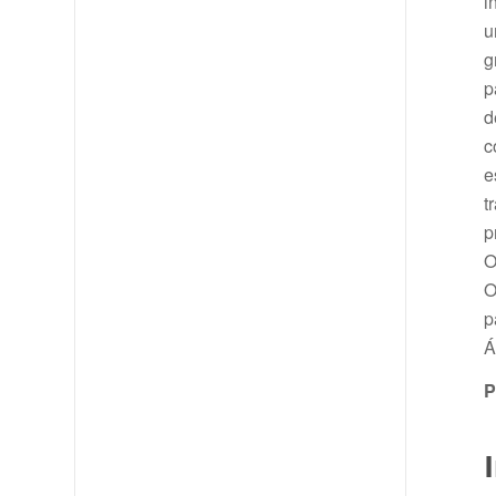
i
u
g
p
d
c
e
t
p
O
O
p
Á
P