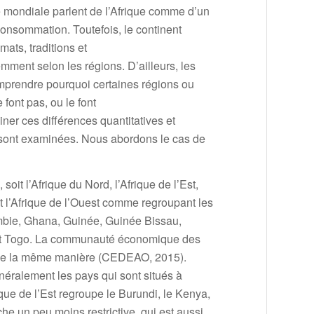
 mondiale parlent de l’Afrique comme d’un
 consommation. Toutefois, le continent
mats, traditions et
mment selon les régions. D’ailleurs, les
mprendre pourquoi certaines régions ou
font pas, ou le font
ner ces différences quantitatives et
ue sont examinées. Nous abordons le cas de
oit l’Afrique du Nord, l’Afrique de l’Est,
nit l’Afrique de l’Ouest comme regroupant les
ambie, Ghana, Guinée, Guinée Bissau,
ne et Togo. La communauté économique des
ert de la même manière (CEDEAO, 2015).
néralement les pays qui sont situés à
ue de l’Est regroupe le Burundi, le Kenya,
 un peu moins restrictive, qui est aussi