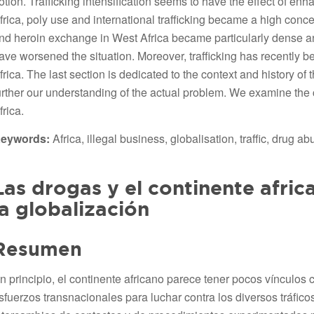
otion. Trafficking intensification seems to have the effect of e
frica, poly use and international trafficking became a high conc
nd heroin exchange in West Africa became particularly dense and
ave worsened the situation. Moreover, trafficking has recently 
frica. The last section is dedicated to the context and history of th
urther our understanding of the actual problem. We examine the 
frica.
eywords:
Africa, illegal business, globalisation, traffic, drug ab
Las drogas y el continente afric
la globalización
Resumen
n principio, el continente africano parece tener pocos vínculos 
sfuerzos transnacionales para luchar contra los diversos tráfico