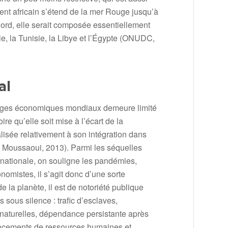
nent africain s’étend de la mer Rouge jusqu’à
Nord, elle serait composée essentiellement
ie, la Tunisie, la Libye et l’Égypte (ONUDC,
al
changes économiques mondiaux demeure limité
re qu’elle soit mise à l’écart de la
lisée relativement à son intégration dans
El Moussaoui, 2013). Parmi les séquelles
nternationale, on souligne les pandémies,
nomistes, il s’agit donc d’une sorte
e la planète, il est de notoriété publique
sous silence : trafic d’esclaves,
s naturelles, dépendance persistante après
lacements de ressources humaines et