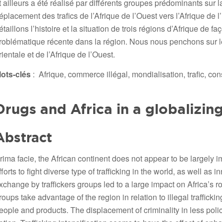
t ailleurs a été réalisé par différents groupes prédominants sur 
éplacement des trafics de l’Afrique de l’Ouest vers l’Afrique de 
étaillons l’histoire et la situation de trois régions d’Afrique de
roblématique récente dans la région. Nous nous penchons sur les
rientale et de l’Afrique de l’Ouest.
ots-clés
: Afrique, commerce illégal, mondialisation, trafic, c
Drugs and Africa in a globalizin
Abstract
rima facie, the African continent does not appear to be largely i
fforts to fight diverse type of trafficking in the world, as well 
xchange by traffickers groups led to a large impact on Africa’s rol
roups take advantage of the region in relation to illegal trafficki
eople and products. The displacement of criminality in less poli