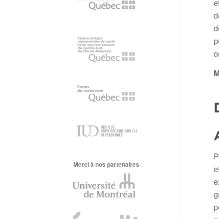
e
d
d
p
o
M
P
Merci à nos partenaires
e
e
g
p