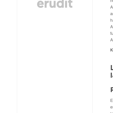
n
A
a
h
A
f
A
K
E
e