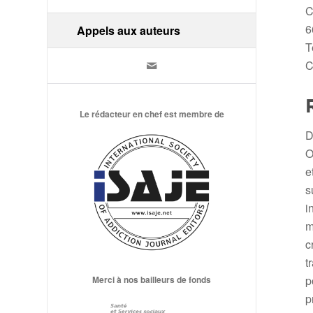
C
6
Appels aux auteurs
T
C
Le rédacteur en chef est membre de
D
O
e
s
i
m
c
t
p
Merci à nos bailleurs de fonds
p