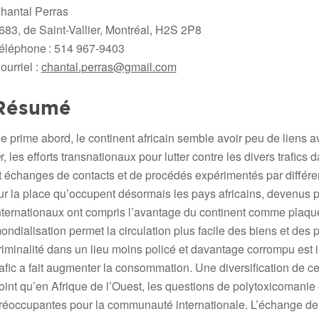
hantal Perras
683, de Saint-Vallier, Montréal, H2S 2P8
éléphone : 514 967-9403
ourriel :
chantal.perras@gmail.com
Résumé
e prime abord, le continent africain semble avoir peu de liens a
r, les efforts transnationaux pour lutter contre les divers trafi
t échanges de contacts et de procédés expérimentés par différe
ur la place qu’occupent désormais les pays africains, devenus p
nternationaux ont compris l’avantage du continent comme plaque t
ondialisation permet la circulation plus facile des biens et de
riminalité dans un lieu moins policé et davantage corrompu est im
rafic a fait augmenter la consommation. Une diversification de
oint qu’en Afrique de l’Ouest, les questions de polytoxicomanie 
réoccupantes pour la communauté internationale. L’échange de 