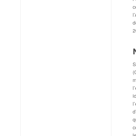
c
l
d
2
S
(
m
l
i
l
d
q
c
l