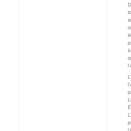
D
t
a
c
é
p
à
q
l
L
l
p
L
É
L
p
l