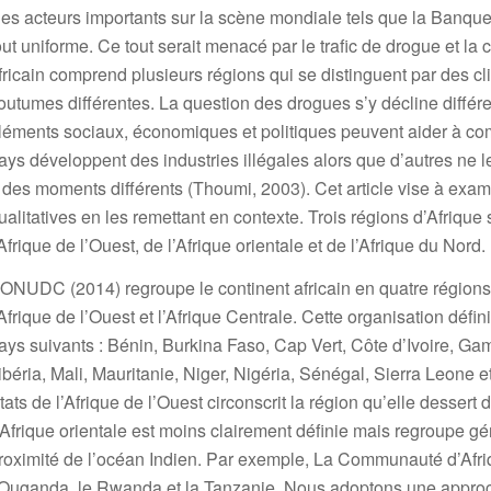
es acteurs importants sur la scène mondiale tels que la Banque
out uniforme. Ce tout serait menacé par le trafic de drogue et la
fricain comprend plusieurs régions qui se distinguent par des cli
outumes différentes. La question des drogues s’y décline différe
léments sociaux, économiques et politiques peuvent aider à co
ays développent des industries illégales alors que d’autres ne le 
 des moments différents (Thoumi, 2003). Cet article vise à exami
ualitatives en les remettant en contexte. Trois régions d’Afriq
’Afrique de l’Ouest, de l’Afrique orientale et de l’Afrique du Nord.
’ONUDC (2014) regroupe le continent africain en quatre régions, s
’Afrique de l’Ouest et l’Afrique Centrale. Cette organisation défi
ays suivants : Bénin, Burkina Faso, Cap Vert, Côte d’Ivoire, G
ibéria, Mali, Mauritanie, Niger, Nigéria, Sénégal, Sierra Leo
tats de l’Afrique de l’Ouest circonscrit la région qu’elle dess
’Afrique orientale est moins clairement définie mais regroupe gé
roximité de l’océan Indien. Par exemple, La Communauté d’Afriq
’Ouganda, le Rwanda et la Tanzanie. Nous adoptons une approche