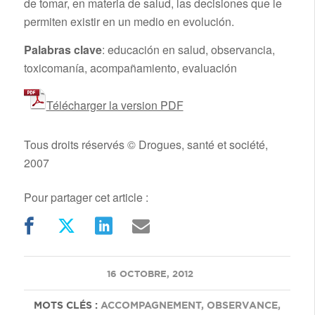
de tomar, en materia de salud, las decisiones que le
permiten existir en un medio en evolución.
Palabras clave
: educación en salud, observancia,
toxicomanía, acompañamiento, evaluación
Télécharger la version PDF
Tous droits réservés © Drogues, santé et société,
2007
Pour partager cet article :
/
16 OCTOBRE, 2012
MOTS CLÉS :
ACCOMPAGNEMENT
,
OBSERVANCE
,