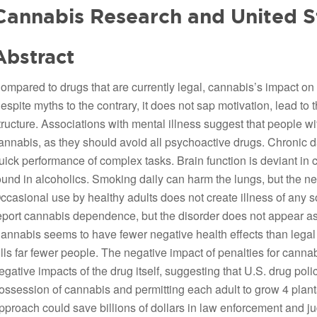
Cannabis Research and United S
Abstract
ompared to drugs that are currently legal, cannabis’s impact on 
espite myths to the contrary, it does not sap motivation, lead to t
tructure. Associations with mental illness suggest that people w
annabis, as they should avoid all psychoactive drugs. Chronic da
uick performance of complex tasks. Brain function is deviant in c
ound in alcoholics. Smoking daily can harm the lungs, but the ne
ccasional use by healthy adults does not create illness of any s
eport cannabis dependence, but the disorder does not appear a
annabis seems to have fewer negative health effects than legal d
ills far fewer people. The negative impact of penalties for can
egative impacts of the drug itself, suggesting that U.S. drug pol
ossession of cannabis and permitting each adult to grow 4 plan
pproach could save billions of dollars in law enforcement and jud