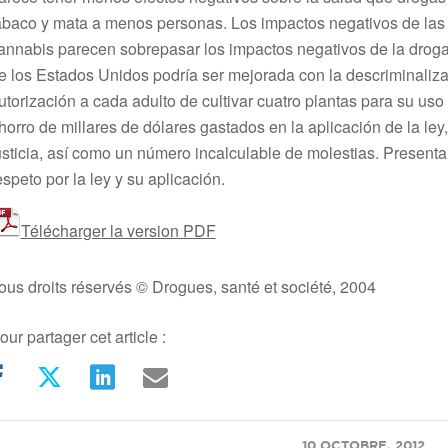
abaco y mata a menos personas. Los impactos negativos de las
annabis parecen sobrepasar los impactos negativos de la droga 
e los Estados Unidos podría ser mejorada con la descriminaliza
utorización a cada adulto de cultivar cuatro plantas para su uso
horro de millares de dólares gastados en la aplicación de la ley
usticia, así como un número incalculable de molestias. Presenta
espeto por la ley y su aplicación.
Télécharger la version PDF
ous droits réservés © Drogues, santé et société, 2004
our partager cet article :
/
10 OCTOBRE, 2012