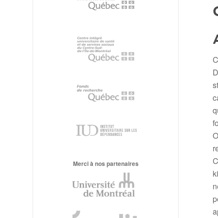
C
D
s
c
q
f
O
r
C
Merci à nos partenaires
k
n
p
a