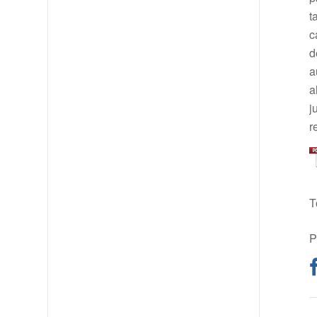
t
c
d
a
a
j
r
T
P