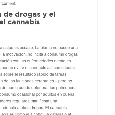
orcement.
a de drogas y el
el cannabis
la salud es escaso. La planta no posee una
e la motivación, no incita a consumir drogas
ociación con las enfermedades mentales
berían evitar el cannabis así como todos
s sobre el resultado rápido de tareas
n de las funciones cerebrales – pero no
na de humo puede deteriorar los pulmones,
l consumo ocasional por adultos en buena
dores regulares manifiesta una
endencia a otras drogas. El cannabis
egales como el alcohol, la cafeína o el