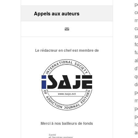
p
c
Appels aux auteurs
m
c
s
f
Le rédacteur en chef est membre de
f
a
d
q
d
p
m
p
p
Merci à nos bailleurs de fonds
l
a