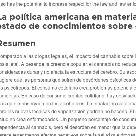
lso has the potential to increase respect for the law and law enf
La política americana en materi
estado de conocimientos sobre 
Resumen
omparado a las drogas legales, el impacto del cannabis sobre 
osis letal. A pesar de la creencia popular, el cannabis no reduc
onsideradas duras y no afecta la estructura del cerebro. Su as
ugiere que las personas que sufren de desórdenes psicóticos de
os psicotropos. El consumo cotidiano crea problemas potenciale
omplejas. En caso de consumo crónico cotidiano, hay desviació
ás que la observada en los alcohólicos. La inhalación cotidia
ero las nuevas técnicas de vaporización podrían no hacerlo. E
alud no crea enfermedades. Un pequeño porcentaje de consumi
ependencia al cannabis, pero el desorden es menor que la dep
arece tener menos efectos negativos sobre la salud que drogas l