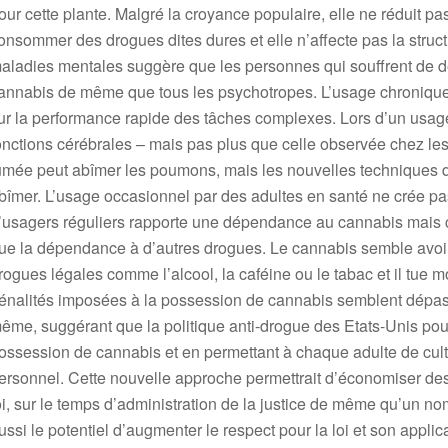
our cette plante. Malgré la croyance populaire, elle ne réduit pas 
onsommer des drogues dites dures et elle n’affecte pas la struc
aladies mentales suggère que les personnes qui souffrent de dé
annabis de même que tous les psychotropes. L’usage chronique
ur la performance rapide des tâches complexes. Lors d’un usage 
onctions cérébrales – mais pas plus que celle observée chez les 
umée peut abîmer les poumons, mais les nouvelles techniques d
bîmer. L’usage occasionnel par des adultes en santé ne crée pa
’usagers réguliers rapporte une dépendance au cannabis mais c
ue la dépendance à d’autres drogues. Le cannabis semble avoir m
rogues légales comme l’alcool, la caféine ou le tabac et il tue 
énalités imposées à la possession de cannabis semblent dépasse
ême, suggérant que la politique anti-drogue des Etats-Unis pour
ossession de cannabis et en permettant à chaque adulte de cult
ersonnel. Cette nouvelle approche permettrait d’économiser des m
oi, sur le temps d’administration de la justice de même qu’un nom
ussi le potentiel d’augmenter le respect pour la loi et son applica