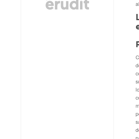
a
C
d
c
s
l
c
m
p
s
d
p