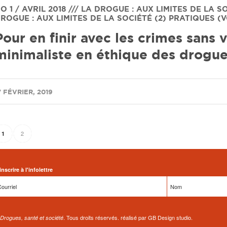
O 1 / AVRIL 2018 /// LA DROGUE : AUX LIMITES DE LA S
ROGUE : AUX LIMITES DE LA SOCIÉTÉ (2) PRATIQUES (VO
Pour en finir avec les crimes sans 
minimaliste en éthique des drogue
7 FÉVRIER, 2019
2
1
inscrire à l'infolettre
. Tous droits réservés. réalisé par GB Design studio.
Drogues, santé et société