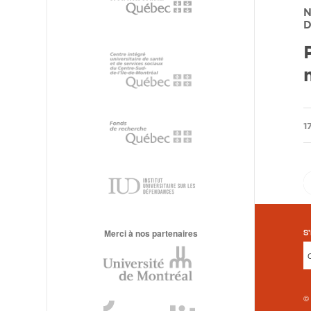
N
D
/
1
Merci à nos partenaires
S'
©