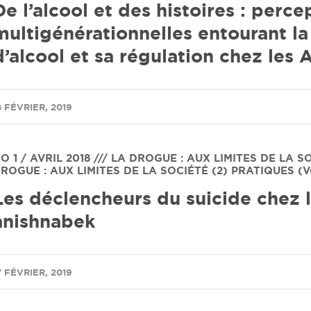
De l’alcool et des histoires : perc
multigénérationnelles entourant 
d’alcool et sa régulation chez les 
8 FÉVRIER, 2019
O 1 / AVRIL 2018 /// LA DROGUE : AUX LIMITES DE LA S
ROGUE : AUX LIMITES DE LA SOCIÉTÉ (2) PRATIQUES (VO
Les déclencheurs du suicide chez 
anishnabek
7 FÉVRIER, 2019