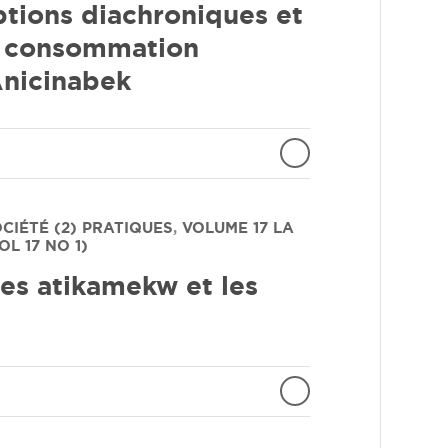
eptions diachroniques et
la consommation
Anicinabek
OCIÉTÉ (2) PRATIQUES
,
VOLUME 17
LA
L 17 NO 1)
les atikamekw et les