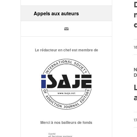
Appels aux auteurs
/
1
Le rédacteur en chef est membre de
N
D
/
1
Merci à nos bailleurs de fonds