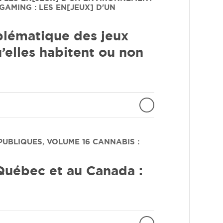
AMING : LES EN[JEUX] D'UN
blématique des jeux
’elles habitent ou non
 PUBLIQUES
,
VOLUME 16
CANNABIS :
uébec et au Canada :