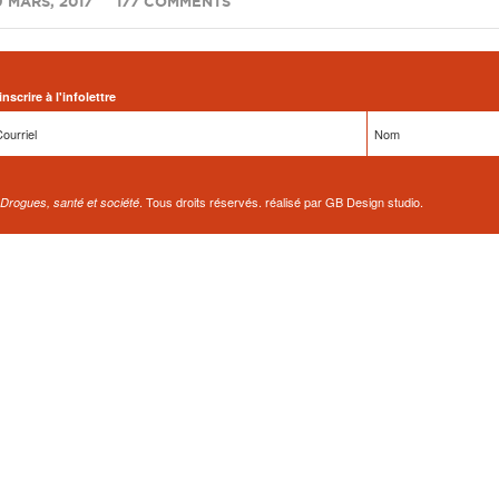
/
9 MARS, 2017
177 COMMENTS
inscrire à l'infolettre
. Tous droits réservés. réalisé par GB Design studio.
Drogues, santé et société