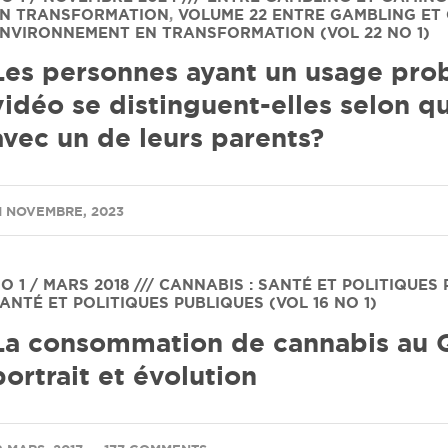
N TRANSFORMATION
,
VOLUME 22
ENTRE GAMBLING ET G
NVIRONNEMENT EN TRANSFORMATION (VOL 22 NO 1)
Les personnes ayant un usage pro
vidéo se distinguent-elles selon qu
avec un de leurs parents?
/
1 NOVEMBRE, 2023
O 1 / MARS 2018 /// CANNABIS : SANTÉ ET POLITIQUES
ANTÉ ET POLITIQUES PUBLIQUES (VOL 16 NO 1)
La consommation de cannabis au Q
portrait et évolution