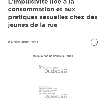
L’impulsivité liée à la
consommation et aux
pratiques sexuelles chez des
jeunes de la rue
/
6 NOVEMBRE, 2012
Merci à nos bailleurs de fonds