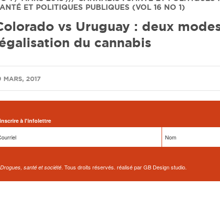
ANTÉ ET POLITIQUES PUBLIQUES (VOL 16 NO 1)
Colorado vs Uruguay : deux mode
légalisation du cannabis
9 MARS, 2017
inscrire à l'infolettre
. Tous droits réservés. réalisé par GB Design studio.
Drogues, santé et société