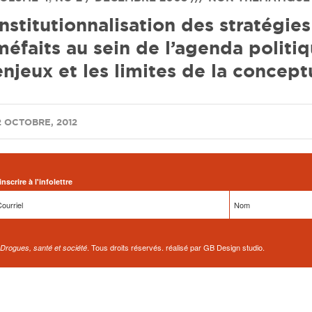
Institutionnalisation des stratégie
méfaits au sein de l’agenda politiq
enjeux et les limites de la concept
2 OCTOBRE, 2012
inscrire à l'infolettre
. Tous droits réservés. réalisé par GB Design studio.
Drogues, santé et société