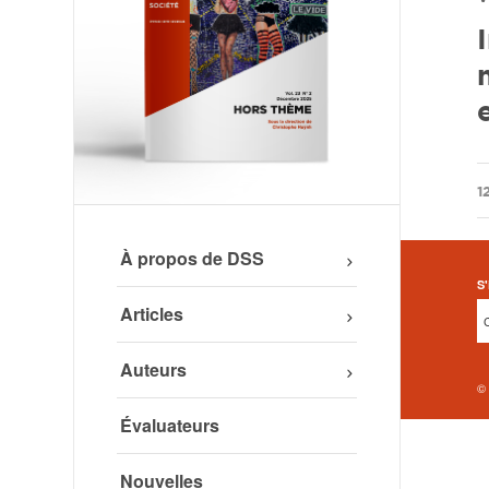
/
1
À propos de DSS
S'
Articles
Auteurs
©
Évaluateurs
Nouvelles