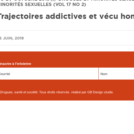
INORITÉS SEXUELLES (VOL 17 NO 2)
Trajectoires addictives et vécu h
6 JUIN, 2019
inscrire à l'infolettre
. Tous droits réservés. réalisé par GB Design studio.
Drogues, santé et société