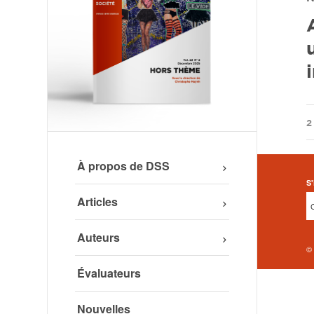
/
2
À propos de DSS
S'
Articles
Auteurs
©
Évaluateurs
Nouvelles