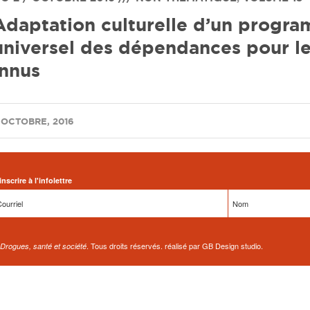
Adaptation culturelle d’un progr
universel des dépendances pour le
innus
 OCTOBRE, 2016
inscrire à l'infolettre
. Tous droits réservés. réalisé par GB Design studio.
Drogues, santé et société