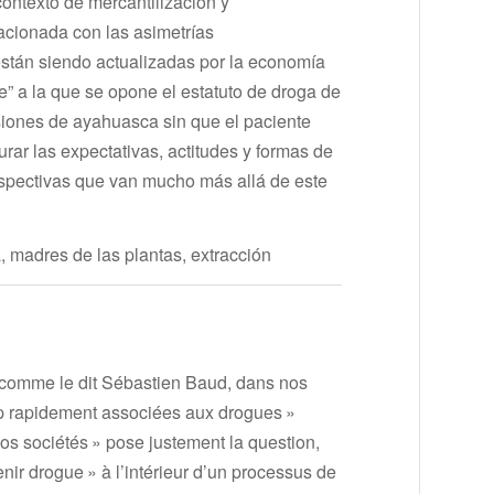
contexto de mercantilización y
lacionada con las asimetrías
están siendo actualizadas por la economía
” a la que se opone el estatuto de droga de
siones de ayahuasca sin que el paciente
ar las expectativas, actitudes y formas de
rspectivas que van mucho más allá de este
a, madres de las plantas, extracción
, comme le dit Sébastien Baud, dans nos
rop rapidement associées aux drogues »
nos sociétés » pose justement la question,
enir drogue » à l’intérieur d’un processus de