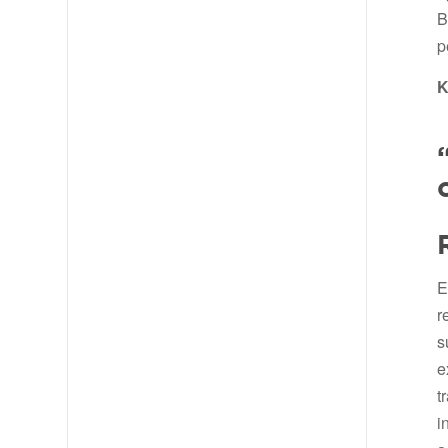
B
p
K
E
r
s
e
t
i