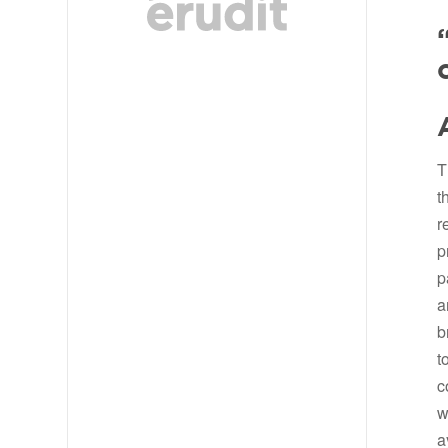
T
t
r
p
p
a
b
t
c
w
a