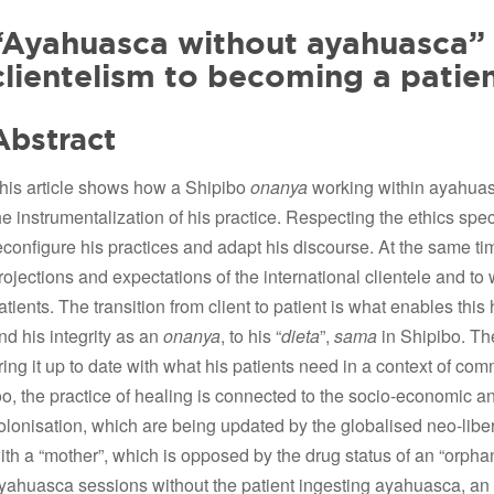
“Ayahuasca without ayahuasca”
clientelism to becoming a patie
Abstract
his article shows how a Shipibo
onanya
working within ayahuasc
he instrumentalization of his practice. Respecting the ethics speci
econfigure his practices and adapt his discourse. At the same time
rojections and expectations of the international clientele and to
atients. The transition from client to patient is what enables this 
nd his integrity as an
onanya
, to his “
dieta
”,
sama
in Shipibo. The
ring it up to date with what his patients need in a context of c
oo, the practice of healing is connected to the socio-economic a
olonisation, which are being updated by the globalised neo-lib
ith a “mother”, which is opposed by the drug status of an “orpha
yahuasca sessions without the patient ingesting ayahuasca, a