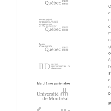
C
e
n
d
m
e
(
c
é
l
s
d
Merci à nos partenaires
r
p
M