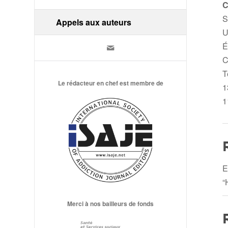
C
S
Appels aux auteurs
U
É
C
T
Le rédacteur en chef est membre de
1
1
E
“
Merci à nos bailleurs de fonds