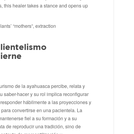
s, this healer takes a stance and opens up
ants’ “mothers”, extraction
lientelismo
ierne
turismo de la ayahuasca percibe, relata y
su saber-hacer y su rol implica reconfigurar
e responder hábilmente a las proyecciones y
a para convertirse en una pacientela. La
antenerse fiel a su formación y a su
ta de reproducir una tradición, sino de