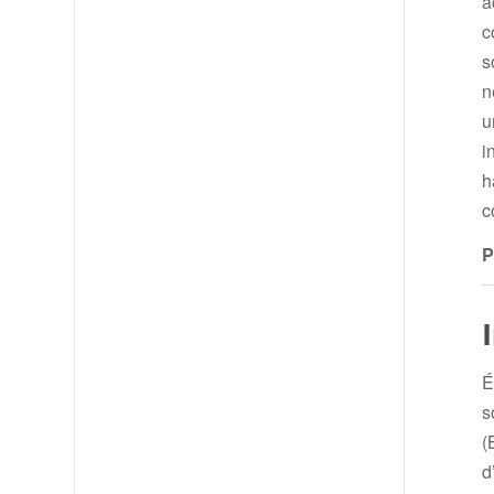
a
c
s
n
u
i
h
c
P
É
s
(
d