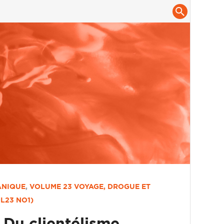
ANIQUE
,
VOLUME 23
VOYAGE, DROGUE ET
L23 NO1)
 Du clientélisme