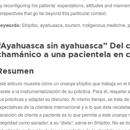
y reconfiguring his patients’ expectations, attitudes and manner
erspectives that go far beyond this particular context.
eywords:
Shipibo, ayahuasca, tourism, indigenous medicine, pl
“Ayahuasca sin ayahuasca” Del c
chamánico a una pacientela en c
Resumen
ste artículo muestra cómo un
onanya
shipibo que trabaja en el 
esiste a la instrumentalización de su práctica. Para él, respetar 
us prácticas y adaptar su discurso. Al mismo tiempo, se trata d
xpectativas de la clientela internacional y a lo que ésta necesit
ransición de cliente a paciente es lo que permite a este
onanya
m
ntegridad como sanador, a su “dieta”,
sama
en Shipibo. No se tra