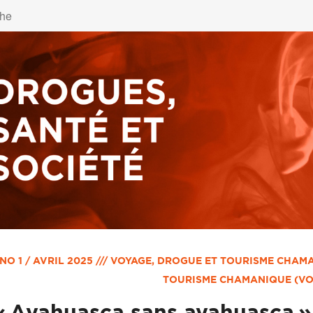
NO 1 / AVRIL 2025 /// VOYAGE, DROGUE ET TOURISME CHAM
TOURISME CHAMANIQUE (VO
« Ayahuasca sans ayahuasca »