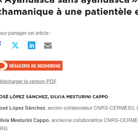
chamanique à une patientèle 
our partager cet article :
élécharger la version PDF
OSÉ LÓPEZ SÁNCHEZ, SILVIA MESTURINI CAPPO
/
osé López Sánchez
, ancien collaborateur CNRS-CERMES3, O
ilvia Mesturini Cappo
, ancienne collaboratrice CNRS-CERMES
ERG