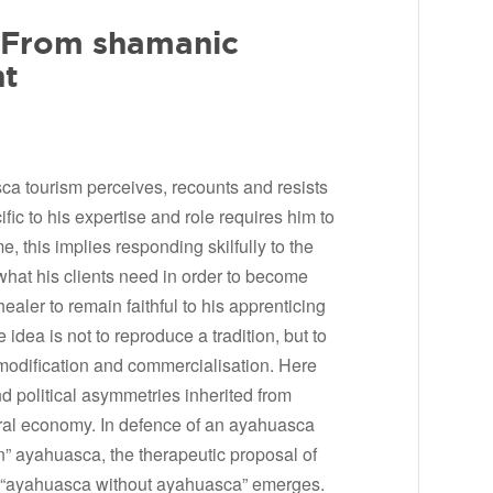
 From shamanic
nt
a tourism perceives, recounts and resists
fic to his expertise and role requires him to
, this implies responding skilfully to the
 what his clients need in order to become
healer to remain faithful to his apprenticing
 idea is not to reproduce a tradition, but to
ommodification and commercialisation. Here
nd political asymmetries inherited from
eral economy. In defence of an ayahuasca
n” ayahuasca, the therapeutic proposal of
n “ayahuasca without ayahuasca” emerges.