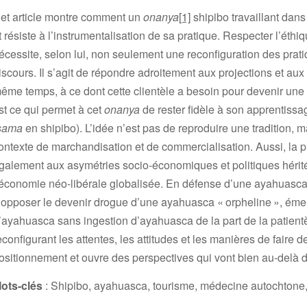
et article montre comment un
onanya
[1]
shipibo travaillant dans
t résiste à l’instrumentalisation de sa pratique. Respecter l’éthiq
écessite, selon lui, non seulement une reconfiguration des prat
iscours. Il s’agit de répondre adroitement aux projections et aux a
ême temps, à ce dont cette clientèle a besoin pour devenir une 
st ce qui permet à cet
onanya
de rester fidèle à son apprentissag
sama
en shipibo). L’idée n’est pas de reproduire une tradition, m
ontexte de marchandisation et de commercialisation. Aussi, la p
galement aux asymétries socio-économiques et politiques hérité
’économie néo-libérale globalisée. En défense d’une ayahuasca 
’opposer le devenir drogue d’une ayahuasca « orpheline », éme
’ayahuasca sans ingestion d’ayahuasca de la part de la patien
econfigurant les attentes, les attitudes et les manières de faire d
ositionnement et ouvre des perspectives qui vont bien au-delà de
ots-clés
: Shipibo, ayahuasca, tourisme, médecine autochtone,