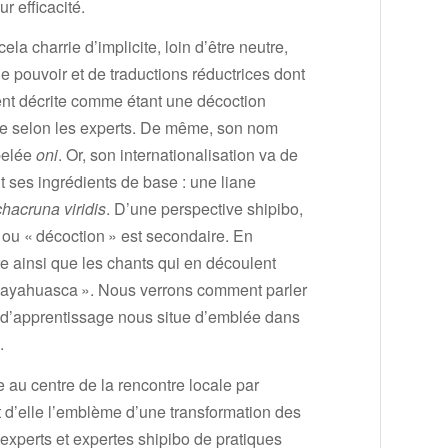
r efficacité.
la charrie d’implicite, loin d’être neutre,
 pouvoir et de traductions réductrices dont
ment décrite comme étant une décoction
oire selon les experts. De même, son nom
ppelée
oni
. Or, son internationalisation va de
it ses ingrédients de base : une liane
chacruna viridis
. D’une perspective shipibo,
 ou « décoction » est secondaire. En
re ainsi que les chants qui en découlent
 « ayahuasca ». Nous verrons comment parler
s d’apprentissage nous situe d’emblée dans
l.
e au centre de la rencontre locale par
ont d’elle l’emblème d’une transformation des
experts et expertes shipibo de pratiques