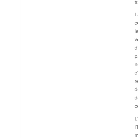
t
L
c
l
v
d
p
n
c
r
d
d
c
L
l
m