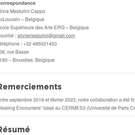
orrespondance
ilvia Mesturini Cappo
cLouvain – Belgique
cole Supérieure des Arts ERG – Belgique
ourriel :
silviamesturini@gmail.com
éléphone : +32 485021453
36, rue Basse
180 – Bruxelles, Belgique
Remerciements
ntre septembre 2019 et février 2023, notre collaboration a été 
Healing Encounters” basé au CERMES3 (Université de Paris 
Résumé