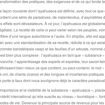
ransformation des pratiques, des exigences et de ce qui fonde leu
a façon courante dont l’ayahuasca est définie, avec tout ce que ce
ontient une série de paradoxes, de malentendus, d’asymétries de
es effets sont dévastateurs. À ce jour, l’ayahuasca est globale
égétale. La recette de celle-ci peut varier selon les peuples, v
iffère d’une langue autochtone à l’autre. En shipibo, elle est a
air avec une standardisation de sa recette, réduite à ce qui sera
ommée banistéripsis caapi et les feuilles d’un arbuste, nommé
’est bien plus complexe : l’ayahuasca en tant que « substance »
evanche, l’apprentissage des experts et expertes, leur savoir-fai
éfinissent bien mieux ce que contient, ou peut contenir, le mot
e
oni
, de chants (
icaros
) et des longues et incertaines pratique
e porte-à-faux dont nous soulignons déjà le caractère paradoxa
’importance et la visibilité de la substance « ayahuasca », placé
’intérêt international qu’elle suscite au niveau « touristique », f
odes de vie. Devenue la principale source de revenus pour les 