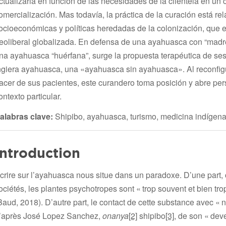
ctualizarla en función de las necesidades de la clientela en un 
omercialización. Mas todavía, la práctica de la curación está re
ocioeconómicas y políticas heredadas de la colonización, que 
eoliberal globalizada. En defensa de una ayahuasca con “madre
na ayahuasca “huérfana”, surge la propuesta terapéutica de se
ngiera ayahuasca, una «ayahuasca sin ayahuasca». Al reconfigur
acer de sus pacientes, este curandero toma posición y abre pe
ontexto particular.
alabras clave:
Shipibo, ayahuasca, turismo, medicina indígen
Introduction
crire sur l’ayahuasca nous situe dans un paradoxe. D’une part
ociétés, les plantes psychotropes sont « trop souvent et bien t
Baud, 2018). D’autre part, le contact de cette substance avec « 
’après José Lopez Sanchez,
onanya
[2]
shipibo
[3]
, de son « dev