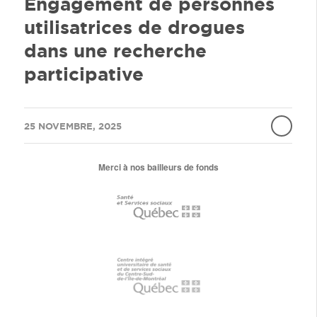
Engagement de personnes
utilisatrices de drogues
dans une recherche
participative
/
25 NOVEMBRE, 2025
Merci à nos bailleurs de fonds