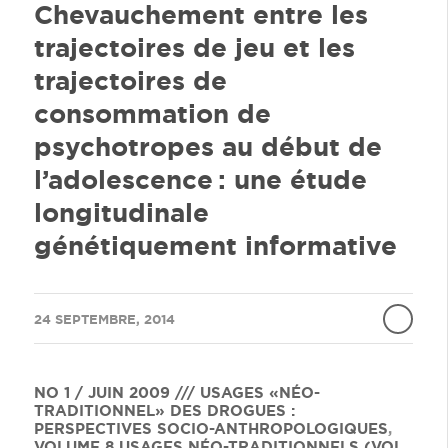
Chevauchement entre les
trajectoires de jeu et les
trajectoires de
consommation de
psychotropes au début de
l’adolescence : une étude
longitudinale
génétiquement informative
/
24 SEPTEMBRE, 2014
NO 1 / JUIN 2009 /// USAGES «NÉO-
TRADITIONNEL» DES DROGUES :
PERSPECTIVES SOCIO-ANTHROPOLOGIQUES
,
VOLUME 8
USAGES NÉO-TRADITIONNELS (VOL