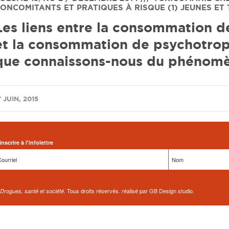
ONCOMITANTS ET PRATIQUES À RISQUE (1)
JEUNES ET 
Les liens entre la consommation d
et la consommation de psychotrope
que connaissons-nous du phénomè
7 JUIN, 2015
inscrire à l'infolettre
. Tous droits réservés. réalisé par GB Design studio.
Drogues, santé et société