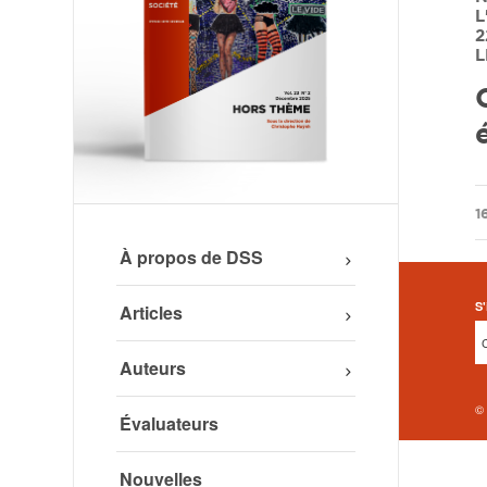
L
2
L
1
À propos de DSS
S'
Articles
Auteurs
©
Évaluateurs
Nouvelles