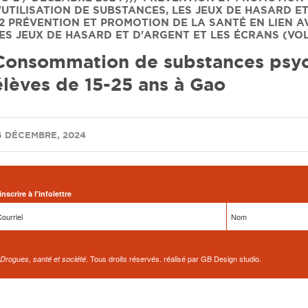
'UTILISATION DE SUBSTANCES, LES JEUX DE HASARD E
2
PRÉVENTION ET PROMOTION DE LA SANTÉ EN LIEN AV
ES JEUX DE HASARD ET D'ARGENT ET LES ÉCRANS (VOL
Consommation de substances psyc
élèves de 15-25 ans à Gao
/
6 DÉCEMBRE, 2024
inscrire à l'infolettre
. Tous droits réservés. réalisé par GB Design studio.
Drogues, santé et société