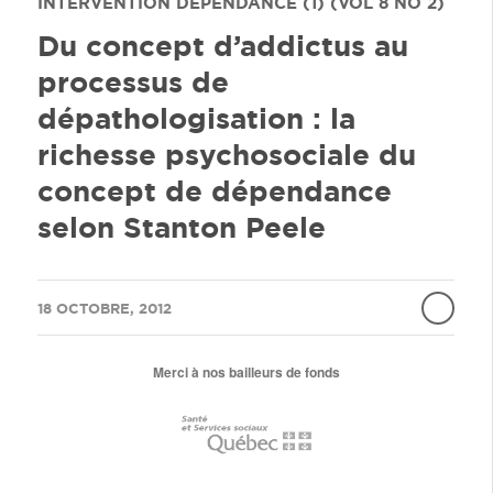
INTERVENTION DÉPENDANCE (1) (VOL 8 NO 2)
Du concept d’addictus au
processus de
dépathologisation : la
richesse psychosociale du
concept de dépendance
selon Stanton Peele
/
18 OCTOBRE, 2012
Merci à nos bailleurs de fonds