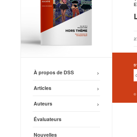
E
2
S'
À propos de DSS
Articles
©
Auteurs
Évaluateurs
Nouvelles