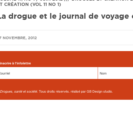
T CRÉATION (VOL 11 NO 1)
La drogue et le journal de voyage
/
7 NOVEMBRE, 2012
inscrire à l'infolettre
. Tous droits réservés. réalisé par GB Design studio.
Drogues, santé et société