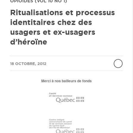
OPIOÏDES (VOL 10 NO 1)
Ritualisations et processus
identitaires chez des
usagers et ex-usagers
d’héroïne
/
18 OCTOBRE, 2012
Merci à nos bailleurs de fonds