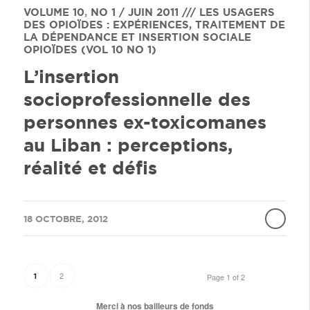
VOLUME 10
,
NO 1 / JUIN 2011 /// LES USAGERS
DES OPIOÏDES : EXPÉRIENCES, TRAITEMENT DE
LA DÉPENDANCE ET INSERTION SOCIALE
OPIOÏDES (VOL 10 NO 1)
L’insertion
socioprofessionnelle des
personnes ex-toxicomanes
au Liban : perceptions,
réalité et défis
/
18 OCTOBRE, 2012
2
1
Page 1 of 2
Merci à nos bailleurs de fonds