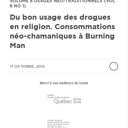
VOLUME 8
USAGES NÉO-TRADITIONNELS (VOL
8 NO 1)
Du bon usage des drogues
en religion. Consommations
néo-chamaniques à Burning
Man
/
17 OCTOBRE, 2012
Merci à nos bailleurs de fonds