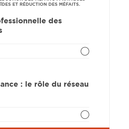
ÏDES ET RÉDUCTION DES MÉFAITS.
fessionnelle des
s
nce : le rôle du réseau