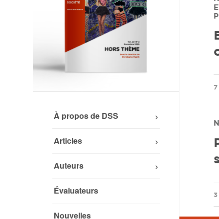
E
P
/
7
À propos de DSS
N
Articles
Auteurs
Évaluateurs
/
3
Nouvelles