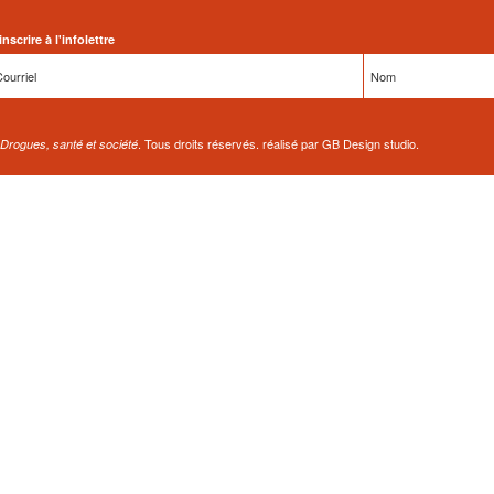
inscrire à l'infolettre
. Tous droits réservés. réalisé par GB Design studio.
Drogues, santé et société