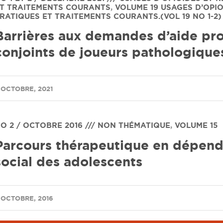
T TRAITEMENTS COURANTS
,
VOLUME 19
USAGES D’OPIO
RATIQUES ET TRAITEMENTS COURANTS.(VOL 19 NO 1-2)
Barrières aux demandes d’aide pro
conjoints de joueurs pathologique
 OCTOBRE, 2021
O 2 / OCTOBRE 2016 /// NON THÉMATIQUE
,
VOLUME 15
Parcours thérapeutique en dépenda
social des adolescents
 OCTOBRE, 2016