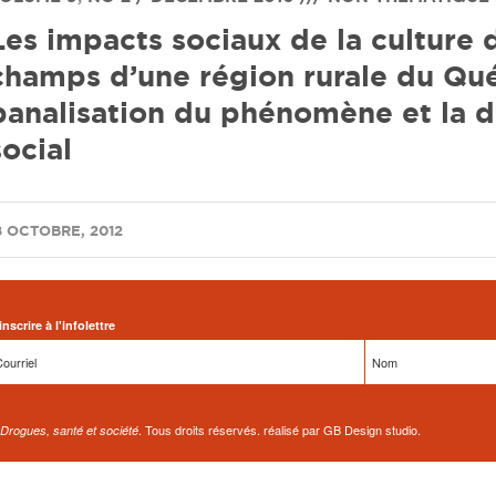
Les impacts sociaux de la culture 
champs d’une région rurale du Qué
banalisation du phénomène et la d
social
8 OCTOBRE, 2012
inscrire à l'infolettre
. Tous droits réservés. réalisé par GB Design studio.
Drogues, santé et société