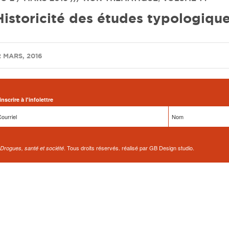
Historicité des études typologique
2 MARS, 2016
inscrire à l'infolettre
. Tous droits réservés. réalisé par GB Design studio.
Drogues, santé et société