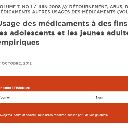
OLUME 7
,
NO 1 / JUIN 2008 /// DÉTOURNEMENT, ABUS,
ÉDICAMENTS
AUTRES USAGES DES MÉDICAMENTS (VOL 
Usage des médicaments à des fins
les adolescents et les jeunes adult
empiriques
7 OCTOBRE, 2012
inscrire à l'infolettre
. Tous droits réservés. réalisé par GB Design studio.
Drogues, santé et société