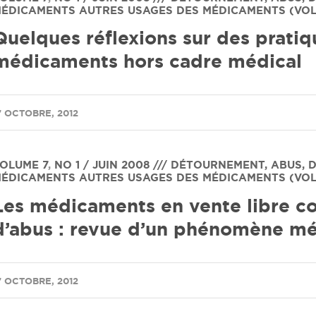
ÉDICAMENTS
AUTRES USAGES DES MÉDICAMENTS (VOL 
Quelques réflexions sur des pratiqu
médicaments hors cadre médical
7 OCTOBRE, 2012
OLUME 7
,
NO 1 / JUIN 2008 /// DÉTOURNEMENT, ABUS,
ÉDICAMENTS
AUTRES USAGES DES MÉDICAMENTS (VOL 
Les médicaments en vente libre 
d’abus : revue d’un phénomène m
7 OCTOBRE, 2012