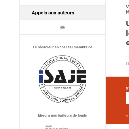
V
Appels aux auteurs
M
Le rédacteur en chef est membre de
/
1
S'
Merci à nos bailleurs de fonds
©