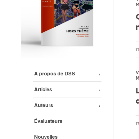
M
/
1
À propos de DSS
V
M
Articles
Auteurs
Évaluateurs
/
1
Nouvelles