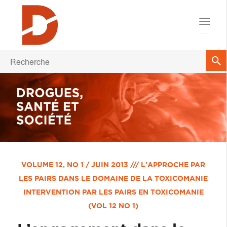
VOLUME 12
,
NO 1 / JUIN 2013 /// L'APPROCHE PAR
LES PAIRS DANS LE DOMAINE DE LA TOXICOMANIE
INTERVENTION PAR LES PAIRS EN TOXICOMANIE
(VOL 12 NO 1)