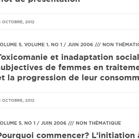
2 OCTOBRE, 2012
OLUME 5
,
VOLUME 1
,
NO 1 / JUIN 2006 /// NON THÉMAT
Toxicomanie et inadaptation social
subjectives de femmes en traitemen
et la progression de leur consomm
2 OCTOBRE, 2012
OLUME 5
,
NO 1 / JUIN 2006 /// NON THÉMATIQUE
Pourquoi commencer? L’initiation à