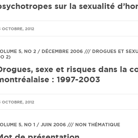
psychotropes sur la sexualité d’
5 OCTOBRE, 2012
OLUME 5
,
NO 2 / DÉCEMBRE 2006 /// DROGUES ET SEX
O 2)
Drogues, sexe et risques dans la 
montréalaise : 1997-2003
5 OCTOBRE, 2012
OLUME 5
,
NO 1 / JUIN 2006 /// NON THÉMATIQUE
Mot de présentation