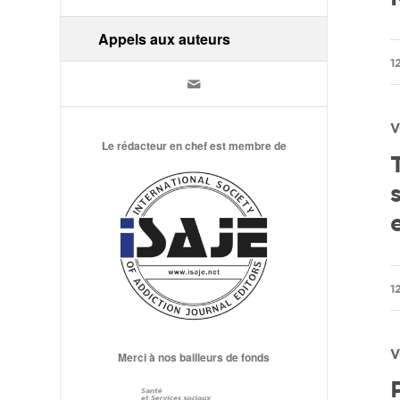
Appels aux auteurs
/
1
V
Le rédacteur en chef est membre de
/
1
V
Merci à nos bailleurs de fonds