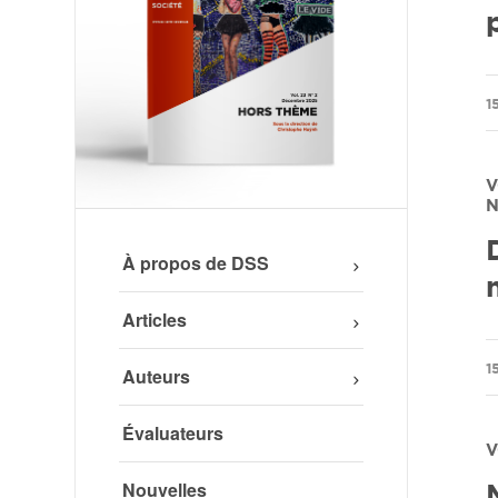
/
1
V
N
À propos de DSS
Articles
/
1
Auteurs
Évaluateurs
V
Nouvelles