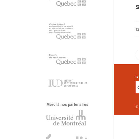
/
1
S'
Merci à nos partenaires
©