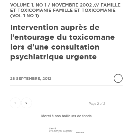
VOLUME 1
,
NO 1 / NOVEMBRE 2002 /// FAMILLE
ET TOXICOMANIE
FAMILLE ET TOXICOMANIE
(VOL 1 NO 1)
Intervention auprès de
l’entourage du toxicomane
lors d’une consultation
psychiatrique urgente
/
28 SEPTEMBRE, 2012
1
2
Page 2 of 2
Merci à nos bailleurs de fonds