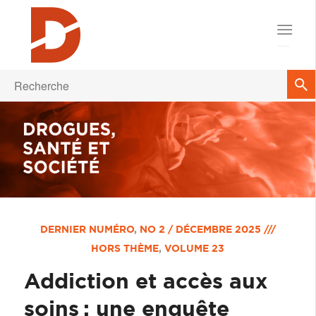
DERNIER NUMÉRO
,
NO 2 / DÉCEMBRE 2025 ///
HORS THÈME
,
VOLUME 23
Addiction et accès aux
soins : une enquête